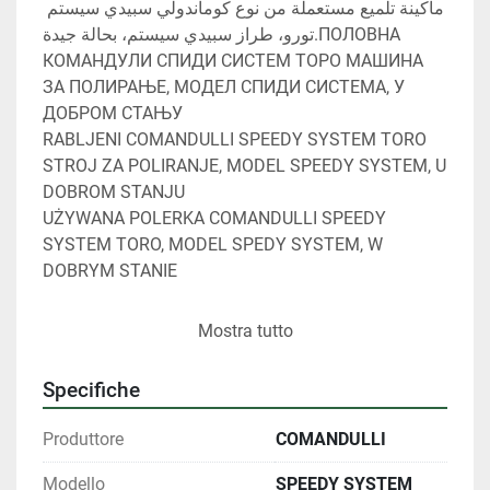
ماكينة تلميع مستعملة من نوع كوماندولي سبيدي سيستم 
تورو، طراز سبيدي سيستم، بحالة جيدة.ПОЛОВНА 
КОМАНДУЛИ СПИДИ СИСТЕМ ТОРО МАШИНА 
ЗА ПОЛИРАЊЕ, МОДЕЛ СПИДИ СИСТЕМА, У 
ДОБРОМ СТАЊУ
RABLJENI COMANDULLI SPEEDY SYSTEM TORO 
STROJ ZA POLIRANJE, MODEL SPEEDY SYSTEM, U 
DOBROM STANJU
UŻYWANA POLERKA COMANDULLI SPEEDY 
SYSTEM TORO, MODEL SPEDY SYSTEM, W 
DOBRYM STANIE
Mostra tutto
Specifiche
Produttore
COMANDULLI
Modello
SPEEDY SYSTEM